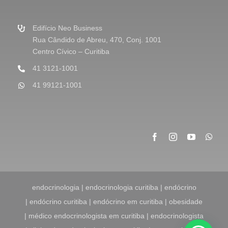
g
e
m
Edifício Neo Business
*
Rua Cândido de Abreu, 470, Conj. 1001
Centro Cívico – Curitiba
41 3121-1001
41 99121-1001
endocrinologia | endocrinologia curitiba | endócrino
| endócrino curitiba | endócrino em curitiba | obesidade
| médico endocrinologista em curitiba | endocrinologista