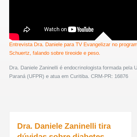
Entrevista Dra. Daniele para TV Evangelizar no progra
Schuertz, falando sobre tireoide e peso.
Dra. Daniele Zaninelli é endocrinologista formada pela 
Paraná (UFPR) e atua em Curitiba. CRM-PR: 16876
Dra. Daniele Zaninelli tira
dúvidas sobre diabetes –