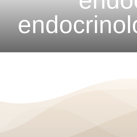
endoc
endocrinolo