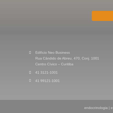
i
o
o
u
M
e
n
s
a
g
e
Edifício Neo Business
m
Rua Cândido de Abreu, 470, Conj. 1001
*
Centro Cívico – Curitiba
41 3121-1001
41 99121-1001
endocrinologia | e