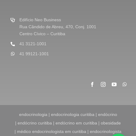
a
g
e
m
Edifício Neo Business
*
Rua Cândido de Abreu, 470, Conj. 1001
Centro Cívico – Curitiba
41 3121-1001
41 99121-1001
endocrinologia | endocrinologia curitiba | endócrino
| endócrino curitiba | endócrino em curitiba | obesidade
| médico endocrinologista em curitiba | endocrinologista