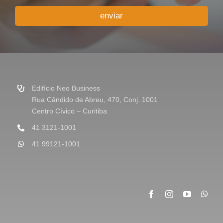
u
enviar
M
e
n
s
a
g
e
m
Edifício Neo Business
*
Rua Cândido de Abreu, 470, Conj. 1001
Centro Cívico – Curitiba
41 3121-1001
41 99121-1001