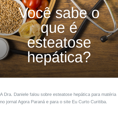
Você sabe o
que é
esteatose
hepática?
A Dra. Daniele falou sobre esteatose hepática para matéria
no jornal Agora Paraná e para o site Eu Curto Curitiba.