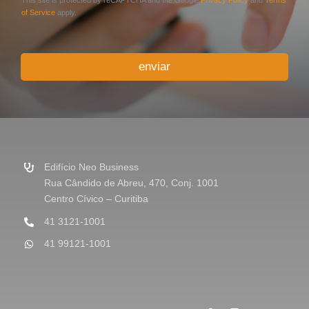
i
of Service
apply.
o
o
u
enviar
M
e
n
s
a
g
e
m
Edifício Neo Business
*
Rua Cândido de Abreu, 470, Conj. 1001
Centro Cívico – Curitiba
41 3121-1001
41 99121-1001