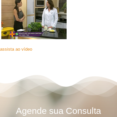
assista ao vídeo
Agende sua Consulta