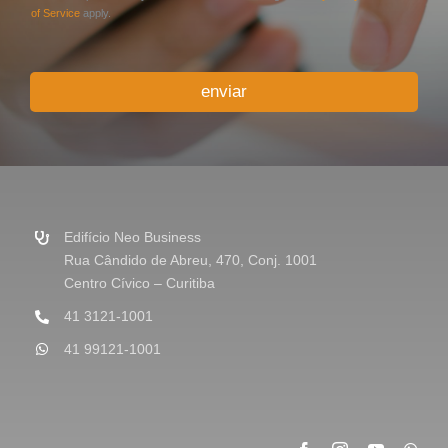
i
of Service
apply.
o
o
u
enviar
M
e
n
s
a
g
e
m
Edifício Neo Business
*
Rua Cândido de Abreu, 470, Conj. 1001
Centro Cívico – Curitiba
41 3121-1001
41 99121-1001