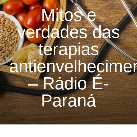
Mitos e
verdades das
terapias
antienvelhecime
– Rádio É-
Paraná