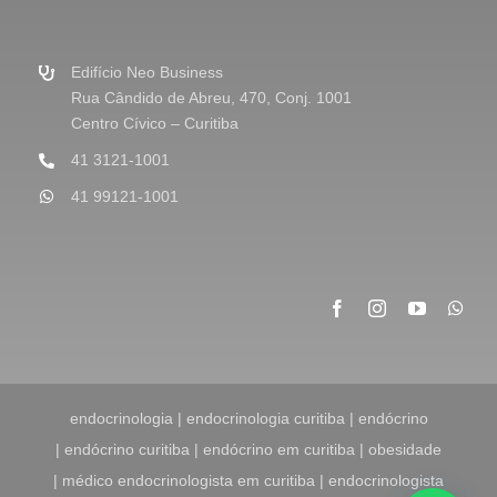
a
g
e
m
Edifício Neo Business
*
Rua Cândido de Abreu, 470, Conj. 1001
Centro Cívico – Curitiba
41 3121-1001
41 99121-1001
endocrinologia | endocrinologia curitiba | endócrino
| endócrino curitiba | endócrino em curitiba | obesidade
| médico endocrinologista em curitiba | endocrinologista