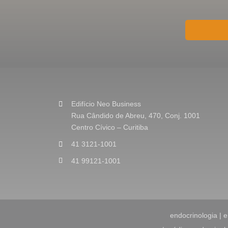
o
o
u
M
e
n
s
a
g
e
Edifício Neo Business
m
Rua Cândido de Abreu, 470, Conj. 1001
*
Centro Cívico – Curitiba
41 3121-1001
41 99121-1001
endocrinologia | e