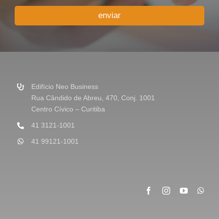
u
enviar
M
e
n
s
a
g
e
m
Edifício Neo Business
*
Rua Cândido de Abreu, 470, Conj. 1001
Centro Cívico – Curitiba
41 3121-1001
41 99121-1001