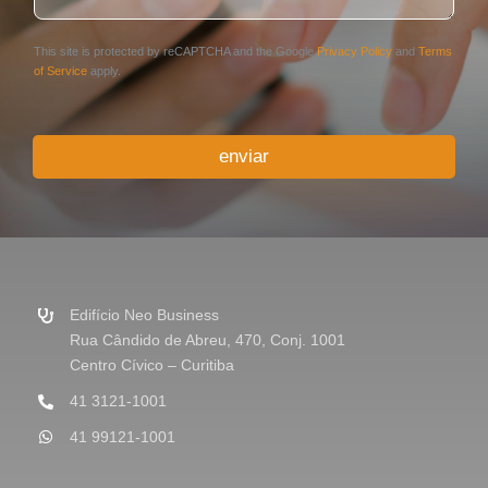
t
*
á
r
This site is protected by reCAPTCHA and the Google
Privacy Policy
and
Terms
i
of Service
apply.
o
o
u
enviar
M
e
n
s
a
g
e
m
Edifício Neo Business
*
Rua Cândido de Abreu, 470, Conj. 1001
Centro Cívico – Curitiba
41 3121-1001
41 99121-1001