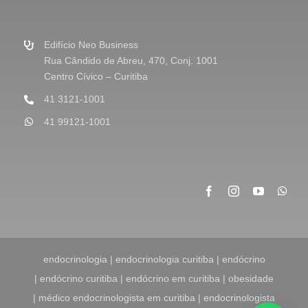
a
g
e
m
Edifício Neo Business
*
Rua Cândido de Abreu, 470, Conj. 1001
Centro Cívico – Curitiba
41 3121-1001
41 99121-1001
endocrinologia | endocrinologia curitiba | endócrino
| endócrino curitiba | endócrino em curitiba | obesidade
| médico endocrinologista em curitiba | endocrinologista