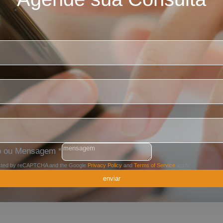
o ou Mensagem
*
tected by reCAPTCHA and the Google
Privacy Policy
and
Terms of Service
apply.
enviar