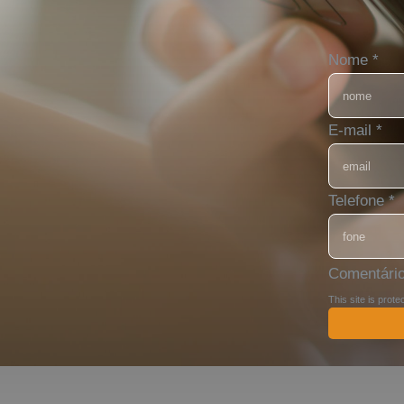
Nome
*
E-mail
*
Telefone
*
Comentári
This site is pro