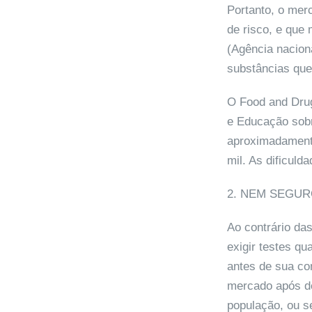
Portanto, o mer
de risco, e que
(Agência nacion
substâncias que
O Food and Drug
e Educação sob
aproximadamente
mil. As dificuld
2. NEM SEGUR
Ao contrário da
exigir testes qu
antes de sua co
mercado após de
população, ou s