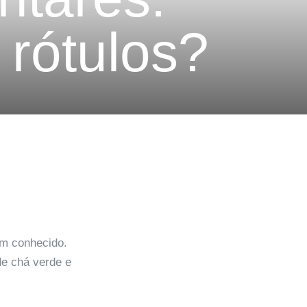
 rótulos?
m conhecido.
de chá verde e