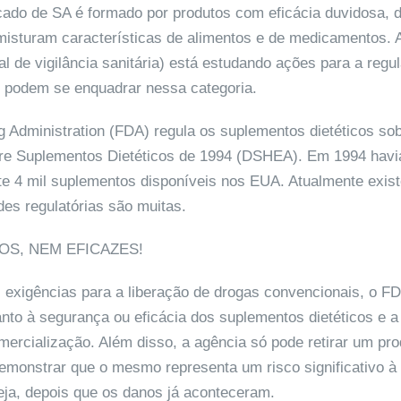
cado de SA é formado por produtos com eficácia duvidosa, d
 misturam características de alimentos e de medicamentos.
al de vigilância sanitária) está estudando ações para a reg
 podem se enquadrar nessa categoria.
 Administration (FDA) regula os suplementos dietéticos so
re Suplementos Dietéticos de 1994 (DSHEA). Em 1994 havi
 4 mil suplementos disponíveis nos EUA. Atualmente exis
ades regulatórias são muitas.
OS, NEM EFICAZES!
s exigências para a liberação de drogas convencionais, o F
anto à segurança ou eficácia dos suplementos dietéticos e a
mercialização. Além disso, a agência só pode retirar um pro
monstrar que o mesmo representa um risco significativo à
eja, depois que os danos já aconteceram.