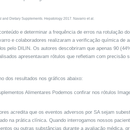
al and Dietary Supplements. Hepatology 2017. Navarro et al.
 conteúdo e determinar a frequência de erros na rotulação d
varro e colaboradores realizaram a verificação química de 
dos pelo DILIN. Os autores descobriram que apenas 90 (44
lisados apresentavam rótulos que refletiam com precisão 
 dos resultados nos gráficos abaixo:
ores acredita que os eventos adversos por SA sejam subes
ado na prática clínica. Quando interrogamos nossos pacien
ntos ou outras substâncias durante a avaliação médica, g