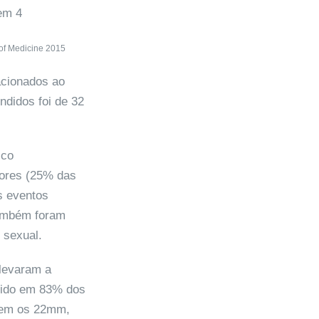
of Medicine 2015
acionados ao
ndidos foi de 32
ico
dores (25% das
s eventos
 também foram
 sexual.
 levaram a
vido em 83% dos
sem os 22mm,