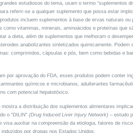
 grandes estudiosos do tema, usam o termo “suplementos die
para referir-se a qualquer suplemento que possa estar impli
 produtos incluem suplementos à base de ervas naturais ou
os como vitaminas, minerais, aminoácidos e proteínas que sã
tar a dieta, além de suplementos que melhoram o desempe
teroides anabolizantes sintetizados quimicamente. Podem 
mas: comprimidos, cápsulas e pós, bem como bebidas e ba
m por aprovação do FDA, esses produtos podem conter ing
taminantes químicos e microbianos, adulterantes farmacêut
ns com potencial hepatotóxico.
o mostra a distribuição dos suplementos alimentares implic
do o “DILIN”
(Drug Induced Liver Injury Network)
– estudo p
e visa auxiliar na compreensão da etiologia, fatores de risc
 induzidos por drogas nos Estados Unidos.