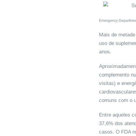
Emergency Department 
Mais de metade 
uso de suplemen
anos.
Aproximadament
complemento nut
visitas) e ener
cardiovasculares
comuns com o u
Entre aqueles co
37,6% dos atend
casos. O FDA r