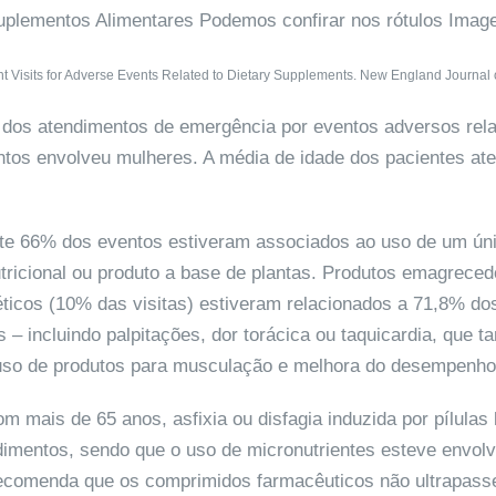
Visits for Adverse Events Related to Dietary Supplements. New England Journal 
dos atendimentos de emergência por eventos adversos rel
tos envolveu mulheres. A média de idade dos pacientes ate
e 66% dos eventos estiveram associados ao uso de um ún
ricional ou produto a base de plantas. Produtos emagrece
géticos (10% das visitas) estiveram relacionados a 71,8% do
 – incluindo palpitações, dor torácica ou taquicardia, que
so de produtos para musculação e melhora do desempenho
m mais de 65 anos, asfixia ou disfagia induzida por pílulas
imentos, sendo que o uso de micronutrientes esteve envol
ecomenda que os comprimidos farmacêuticos não ultrapas