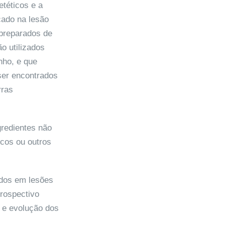
téticos e a
cado na lesão
 preparados de
o utilizados
nho, e que
ser encontrados
rras
redientes não
icos ou outros
ados em lesões
rospectivo
o e evolução dos