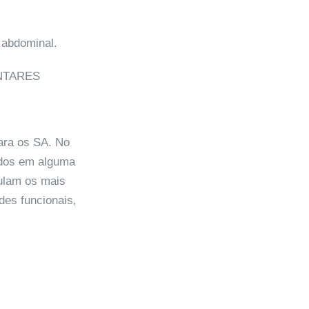
 abdominal.
NTARES
para os SA. No
ados em alguma
gulam os mais
des funcionais,