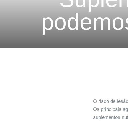
podemos 
O risco de lesã
Os principais a
suplementos nutr