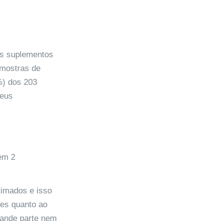
os suplementos
amostras de
%) dos 203
seus
timados e isso
tes quanto ao
rande parte nem