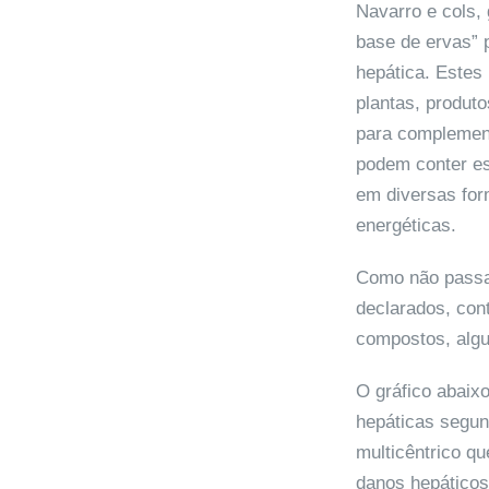
Navarro e cols,
base de ervas” 
hepática. Estes
plantas, produt
para complemen
podem conter es
em diversas for
energéticas.
Como não passa
declarados, con
compostos, algu
O gráfico abaix
hepáticas segun
multicêntrico qu
danos hepáticos