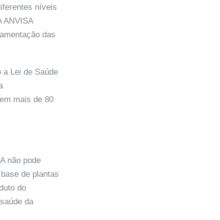
iferentes níveis
 A ANVISA
ulamentação das
b a Lei de Saúde
a
tem mais de 80
DA não pode
 base de plantas
duto do
 saúde da