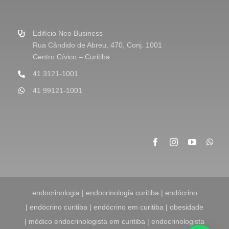
a
g
e
m
Edifício Neo Business
*
Rua Cândido de Abreu, 470, Conj. 1001
Centro Cívico – Curitiba
41 3121-1001
41 99121-1001
endocrinologia | endocrinologia curitiba | endócrino
| endócrino curitiba | endócrino em curitiba | obesidade
| médico endocrinologista em curitiba | endocrinologista