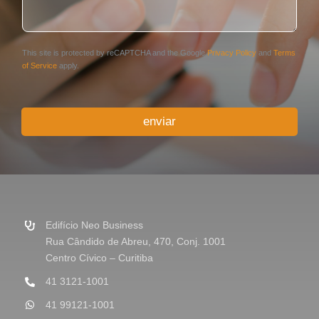
n
e
t
*
á
r
This site is protected by reCAPTCHA and the Google
Privacy Policy
and
Terms
i
of Service
apply.
o
o
u
enviar
M
e
n
s
a
g
e
m
Edifício Neo Business
*
Rua Cândido de Abreu, 470, Conj. 1001
Centro Cívico – Curitiba
41 3121-1001
41 99121-1001