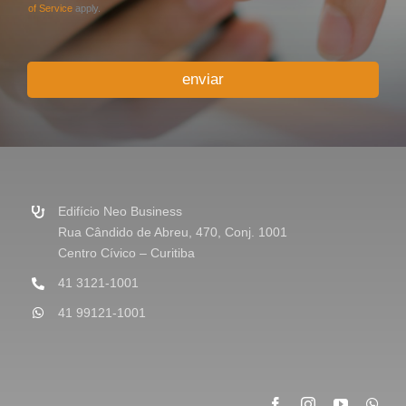
i
of Service
apply.
o
o
u
enviar
M
e
n
s
a
g
e
m
Edifício Neo Business
*
Rua Cândido de Abreu, 470, Conj. 1001
Centro Cívico – Curitiba
41 3121-1001
41 99121-1001