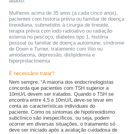
abaixo:
Mulheres acima de 35 anos (a cada cinco anos),
pacientes com historia prévia ou familiar de doença
tireoidiana, submetidos à cirurgia de tireoide,
terapia prévia com iodo radioativo ou radiação
externa no pescoço, diabetes tipo 1, história
pessoal ou familiar de doença autoimune, síndrome
de Down e Turner, tratamento com lítio ou
amiodarona, depressão, dislipidemia e
hiperprolactinemia
É necessário tratar?
Nem sempre. “A maioria dos endocrinologistas
concorda que pacientes com TSH superior a
10mU/L devem ser tratados. Quando o TSH se
encontra entre 4,5 e 10mU/L deve-se levar em
conta as características individuais do
paciente. Como os sintomas de hipotireoidismo
subclínico são inespecíficos, ou seja, podem
ocorrer em diversas situações, o tratamento só
deve ser iniciado após a avaliação cuidadosa de