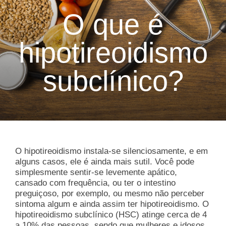
O que é
hipotireoidismo
subclínico?
O hipotireoidismo instala-se silenciosamente, e em
alguns casos, ele é ainda mais sutil. Você pode
simplesmente sentir-se levemente apático,
cansado com frequência, ou ter o intestino
preguiçoso, por exemplo, ou mesmo não perceber
sintoma algum e ainda assim ter hipotireoidismo. O
hipotireoidismo subclínico (HSC) atinge cerca de 4
a 10% das pessoas, sendo que mulheres e idosos