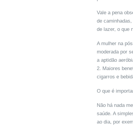
Vale a pena obs
de caminhadas, 
de lazer, o que
A mulher na pós
moderada por se
a aptidão aeróbi
2. Maiores bene
cigarros e bebid
O que é importa
Não há nada mel
saúde. A simple
ao dia, por exe