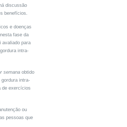
há discussão
s benefícios.
icos e doenças
nesta fase da
 avaliado para
gordura intra-
or
semana
obtido
gordura intra-
 de exercícios
anutenção ou
nas pessoas que