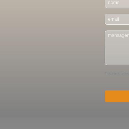
o
m
E
e
-
*
m
C
a
o
i
m
l
e
*
n
t
á
r
This site is pro
i
o
o
u
M
e
n
s
a