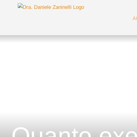
Ir
para
Á
o
conteúdo
Quanto exer