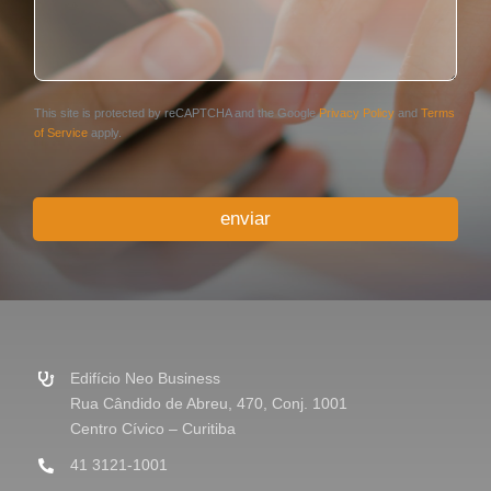
m
l
o
e
*
n
n
e
t
*
á
r
This site is protected by reCAPTCHA and the Google
Privacy Policy
and
Terms
i
of Service
apply.
o
o
u
enviar
M
e
n
s
a
g
e
m
Edifício Neo Business
*
Rua Cândido de Abreu, 470, Conj. 1001
Centro Cívico – Curitiba
41 3121-1001