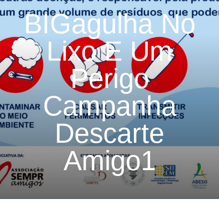
BIGagulha No
Lixo E Um
Perigo
Campanha
Descarte
Amigo1