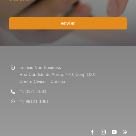
o
o
u
enviar
M
e
n
s
a
g
e
m
Edifício Neo Business
*
Rua Cândido de Abreu, 470, Conj. 1001
Centro Cívico – Curitiba
41 3121-1001
41 99121-1001