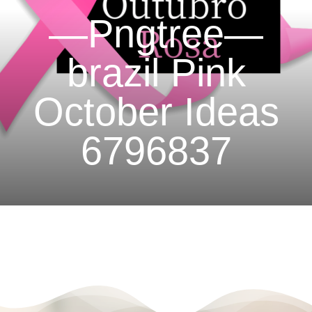
—Pngtree—
brazil Pink
October Ideas
6796837