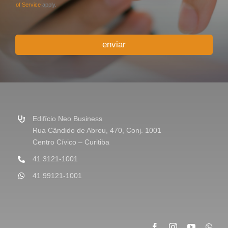
i
of Service
apply.
o
o
u
enviar
M
e
n
s
a
g
e
m
Edifício Neo Business
*
Rua Cândido de Abreu, 470, Conj. 1001
Centro Cívico – Curitiba
41 3121-1001
41 99121-1001