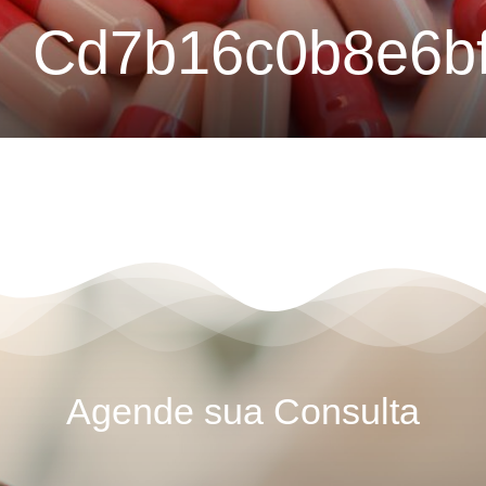
Cd7b16c0b8e6bf
Agende sua Consulta