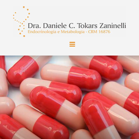
Ir
para
o
conteúdo