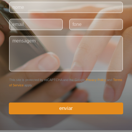
N
o
m
E
T
e
-
e
*
m
l
C
a
e
o
i
f
m
l
o
e
*
n
n
e
t
*
á
r
This site is protected by reCAPTCHA and the Google
Privacy Policy
and
Terms
i
of Service
apply.
o
o
u
enviar
M
e
n
s