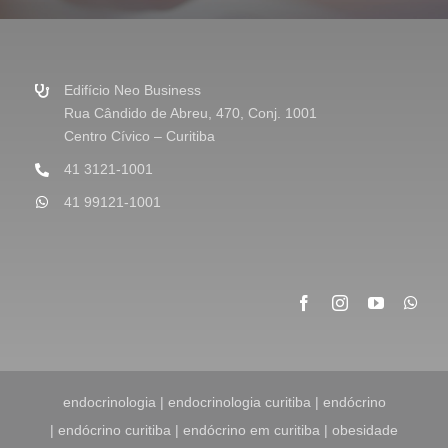
s
a
g
e
m
Edifício Neo Business
*
Rua Cândido de Abreu, 470, Conj. 1001
Centro Cívico – Curitiba
41 3121-1001
41 99121-1001
endocrinologia | endocrinologia curitiba | endócrino
| endócrino curitiba | endócrino em curitiba | obesidade