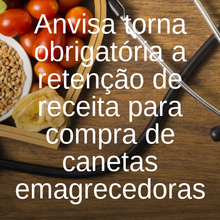
Anvisa torna
obrigatória a
retenção de
receita para
compra de
canetas
emagrecedoras