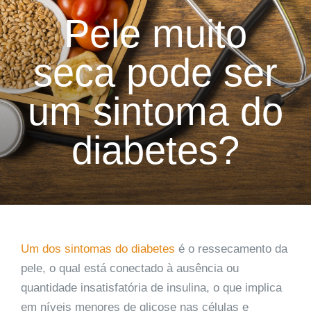
Pele muito
seca pode ser
um sintoma do
diabetes?
Um dos sintomas do diabetes
é o ressecamento da
pele, o qual está conectado à ausência ou
quantidade insatisfatória de insulina, o que implica
em níveis menores de glicose nas células e