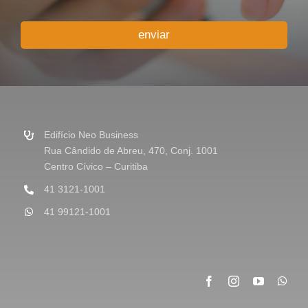
o
u
enviar
M
e
n
s
a
g
e
m
Edifício Neo Business
*
Rua Cândido de Abreu, 470, Conj. 1001
Centro Cívico – Curitiba
41 3121-1001
41 99121-1001