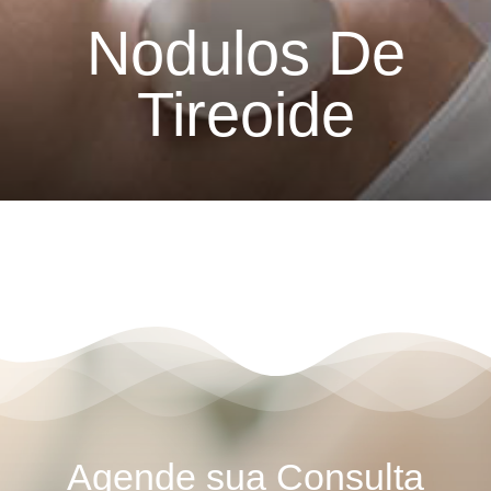
Nodulos De
Tireoide
Agende sua Consulta