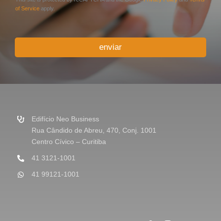
i
of Service
apply.
o
o
u
enviar
M
e
n
s
a
g
e
m
Edifício Neo Business
*
Rua Cândido de Abreu, 470, Conj. 1001
Centro Cívico – Curitiba
41 3121-1001
41 99121-1001