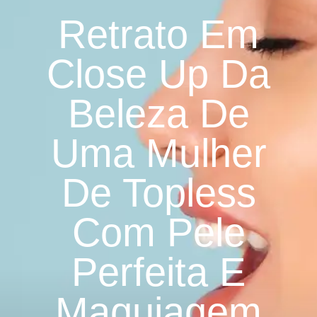
Retrato Em
Close Up Da
Beleza De
Uma Mulher
De Topless
Com Pele
Perfeita E
Maquiagem