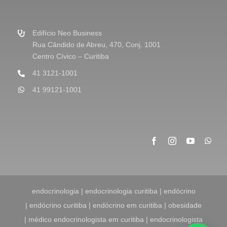
a
g
e
m
Edifício Neo Business
*
Rua Cândido de Abreu, 470, Conj. 1001
Centro Cívico – Curitiba
41 3121-1001
41 99121-1001
endocrinologia | endocrinologia curitiba | endócrino
| endócrino curitiba | endócrino em curitiba | obesidade
| médico endocrinologista em curitiba | endocrinologista