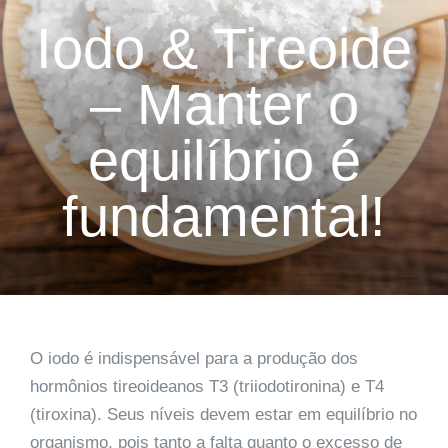
Iodo & Tireoide
– Manter o
equilíbrio é
fundamental!
O iodo é indispensável para a produção dos
hormônios tireoideanos T3 (triiodotironina) e T4
(tiroxina). Seus níveis devem estar em equilíbrio no
organismo, pois tanto a falta quanto o excesso de