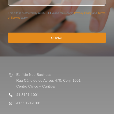
t
*
á
r
This site is protected by reCAPTCHA and the Google
Privacy Policy
and
Terms
i
of Service
apply.
o
o
u
enviar
M
e
n
s
a
g
e
m
Edifício Neo Business
*
Rua Cândido de Abreu, 470, Conj. 1001
Centro Cívico – Curitiba
41 3121-1001
41 99121-1001